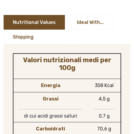
Nutritional Values
Ideal With...
Shipping
Valori nutrizionali medi per
100g
Energia
358 Kcal
Grassi
4,5 g
di cui acidi grassi saturi
0,7 g
Carboidrati
70,6 g